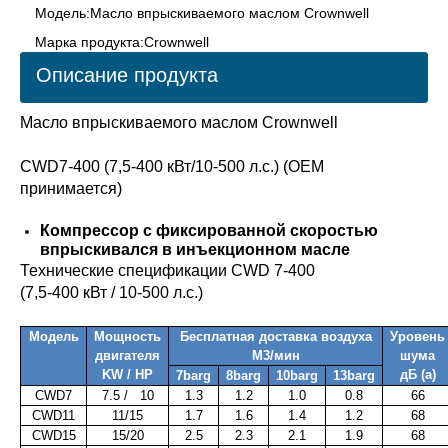
Модель:
Масло впрыскиваемого маслом Crownwell
Марка продукта:
Crownwell
Описание продукта
Масло впрыскиваемого маслом Crownwell
CWD7-400 (7,5-400 кВт/10-500 л.с.) (OEM
принимается)
Компрессор с фиксированной скоростью
впрыскивался в инъекционном масле
Технические спецификации CWD 7-400
(7,5-400 кВт / 10-500 л.с.)
Модель
Мощность
Бесплатная доставка воздуха
Уровень
двигателя
M3/мин
шума
KW / HP
дБ (а)
7barg
8barg
10barg
13barg
CWD7
7.5 / 10
1.3
1.2
1.0
0.8
66
CWD11
11/15
1.7
1.6
1.4
1.2
68
CWD15
15/20
2.5
2.3
2.1
1.9
68