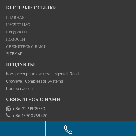
·
Компрессор с низким давлением с низким
БЫСТРЫЕ ССЫЛКИ
давлением впрессованного маслом Crownwell
·
Crownwell-инъецированная нефтью-магнитным
ГЛАВНАЯ
частотным компрессором
НАСЧЕТ НАС
ПРОДУКТЫ
Вы можете связаться с нами для получения
НОВОСТИ
дополнительных данных техники и деталей цен.
СВЯЖИТЕСЬ С НАМИ
предыдущий:
SITEMAP
следующий:
ПРОДУКТЫ
Компрессорные системы Ingersoll Rand
Crownwell Compressor Systems
Беккер насоса
СВЯЖИТЕСЬ С НАМИ

+ 86-21-61905750

+ 86-15900769420
sales@crownwell-compressor.com


№ 8, Lane 800 Yanghui Rd., Shanghai 201314 China
Copyright © 2019 Crownwell Все права защищены