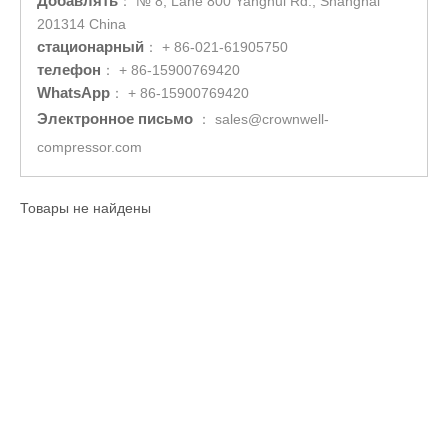
Добавлять
：
№ 8, Lane 800 Yanghui Rd., Shanghai
201314 China
стационарный
：
+ 86-021-61905750
телефон
：
+ 86-15900769420
WhatsApp
：
+ 86-15900769420
Электронное письмо
：
sales@crownwell-
compressor.com
Товары не найдены