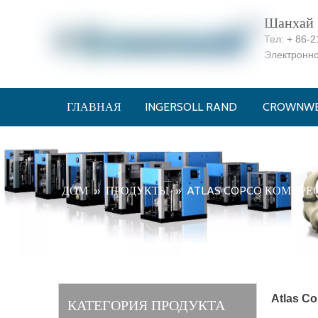
Шанхай C
Тел:
+ 86-2
Электронн
ГЛАВНАЯ
INGERSOLL RAND
CROWNWE
ДОМ
ПРОДУКТЫ
ATLAS COPCO КОМПРЕ
»
»
Atlas C
КАТЕГОРИЯ ПРОДУКТА