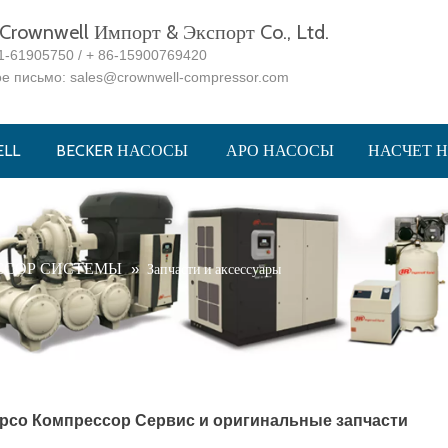
rownwell Импорт & Экспорт Co., Ltd.
1-61905750 / + 86-15900769420
ое письмо:
sales@crownwell-compressor.com
LL
BECKER НАСОСЫ
АРО НАСОСЫ
НАСЧЕТ 
ССОР СИСТЕМЫ
»
Запчасти и аксессуары
opco Компрессор Сервис и оригинальные запчасти