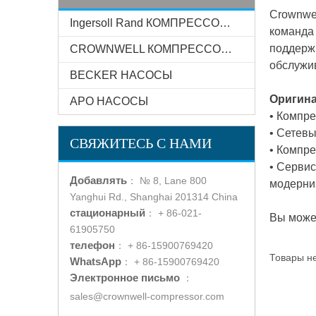
Crownwel
Ingersoll Rand КОМПРЕССОР СИСТЕМЫ
команда
поддерж
CROWNWELL КОМПРЕССОР СИСТЕМЫ
обслужи
BECKER НАСОСЫ
Оригина
АРО НАСОСЫ
• Компр
• Сетев
СВЯЖИТЕСЬ С НАМИ
• Компре
• Серви
Добавлять
：
№ 8, Lane 800
модерни
Yanghui Rd., Shanghai 201314 China
стационарный
：
+ 86-021-
Вы может
61905750
телефон
：
+ 86-15900769420
Товары н
WhatsApp
：
+ 86-15900769420
Электронное письмо
：
sales@crownwell-compressor.com