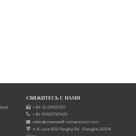
СВЯЖИТЕСЬ С НАМИ

+ 86-21-61905750
Rand

+ 86-15900769420
sales@crownwell-compressor.com


№ 8, Lane 800 Yanghui Rd., Shanghai 201314