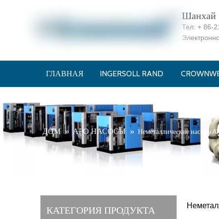
Шанхай C
Тел:
+ 86-2
Электронн
ГЛАВНАЯ
INGERSOLL RAND
CROWNWE
ДОМ
АРО НАСОСЫ
»
»
Неметаллические насосы 
Неметал
КАТЕГОРИЯ ПРОДУКТА