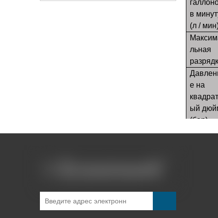
галлон
в минут
(л / мин
Максим
льная
разряд
Давлен
е на
квадра
ый дюй
(бар)
Вход /
Выход
Жидких
Портов