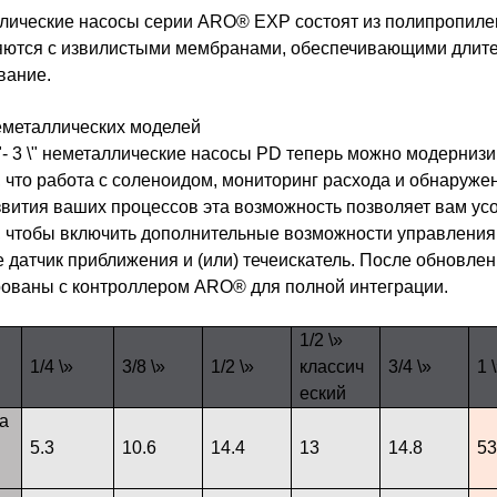
лические насосы серии ARO® EXP состоят из полипропиле
яются с извилистыми мембранами, обеспечивающими длите
вание.
еметаллических моделей
\"- 3 \" неметаллические насосы PD теперь можно модерни
 что работа с соленоидом, мониторинг расхода и обнаруже
звития ваших процессов эта возможность позволяет вам у
 чтобы включить дополнительные возможности управления и
 датчик приближения и (или) течеискатель. После обновлен
рованы с контроллером ARO® для полной интеграции.
1/2 \»
1/4 \»
3/8 \»
1/2 \»
классич
3/4 \»
1 
еский
а
5.3
10.6
14.4
13
14.8
53