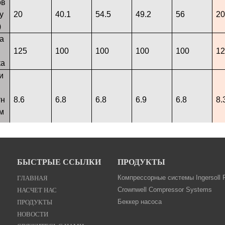
ов
у
20
40.1
54.5
49.2
56
20
)
а
125
100
100
100
100
12
ка
и
тн
8.6
6.8
6.8
6.9
6.8
8.
м
1 
/ 
Ф
БЫСТРЫЕ ССЫЛКИ
ПРОДУКТЫ
3/4 - 14
(С
ГЛАВНАЯ
Компрессорные системы Ingersoll 
N.P.T.F.-
а 
НАСЧЕТ НАС
Crownwell Compressor Systems
Q-1 / 4-1
1
3/8 \"(F)
1/2 \"(F)
1 / 2-14
це
ПРОДУКТЫ
Беккер насоса
/ 8 ПТФ
Rp 3/4 (3
- Вход /
- Вход /
N.P.T.F.-
1 
НОВОСТИ
SAE
/ 4-14
Выход
Выход
1
2 