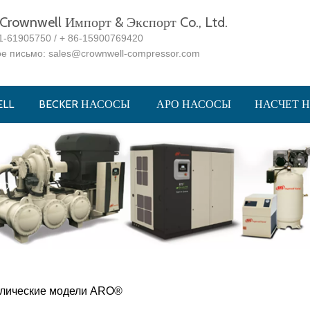
rownwell Импорт & Экспорт Co., Ltd.
1-61905750 / + 86-15900769420
ое письмо:
sales@crownwell-compressor.com
LL
BECKER НАСОСЫ
АРО НАСОСЫ
НАСЧЕТ 
ARO
лические модели ARO®