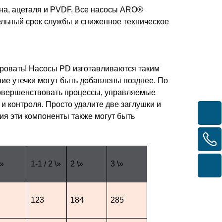
на, ацеталя и PVDF. Все насосы ARO®
льный срок службы и сниженное техническое
зировать! Насосы PD изготавливаются таким
ние утечки могут быть добавлены позднее. По
совершенствовать процессы, управляемые
 контроля. Просто удалите две заглушки и
ия эти компоненты также могут быть
\»
1-1 / 2 \»
2 \»
3 \»
123
184
285