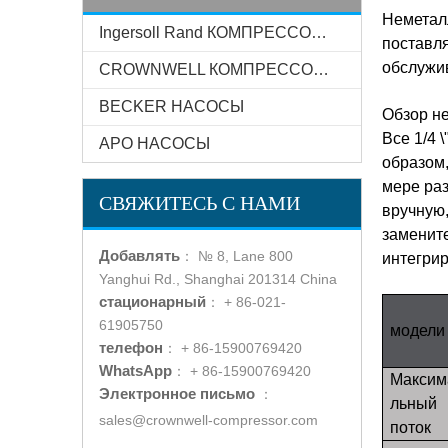
Неметал
Ingersoll Rand КОМПРЕССОР СИСТЕМЫ
поставл
обслужи
CROWNWELL КОМПРЕССОР СИСТЕМЫ
BECKER НАСОСЫ
Обзор н
Все 1/4 
АРО НАСОСЫ
образом,
мере ра
СВЯЖИТЕСЬ С НАМИ
вручную,
замените
Добавлять
：
№ 8, Lane 800
интегри
Yanghui Rd., Shanghai 201314 China
стационарный
：
+ 86-021-
61905750
модели
телефон
：
+ 86-15900769420
WhatsApp
：
+ 86-15900769420
Максим
Электронное письмо
：
льный
sales@crownwell-compressor.com
поток