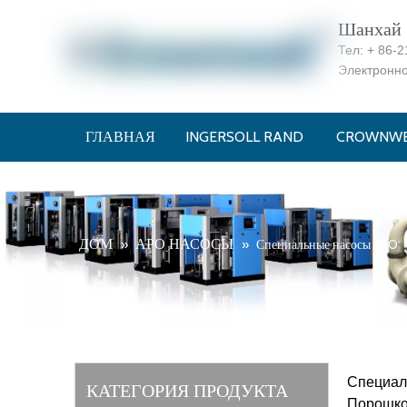
Шанхай C
Тел:
+ 86-2
Электронн
ГЛАВНАЯ
INGERSOLL RAND
CROWNWE
ДОМ
АРО НАСОСЫ
»
»
Специальные насосы ARO
Специал
КАТЕГОРИЯ ПРОДУКТА
Порошко