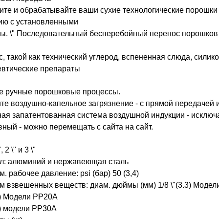
ите и обрабатывайте ваши сухие технологические порошки 
ию с установленными
ы. \" Последовательный бесперебойный перенос порошков до 
с, такой как технический углерод, вспененная слюда, сили
втические препараты
е ручные порошковые процессы.
е воздушно-капельное загрязнение - с прямой передачей и
ая запатентованная система воздушной индукции - исключ
ный - можно перемещать с сайта на сайт.
, 2 \" и 3 \"
л: алюминий и нержавеющая сталь
. рабочее давление: psi (бар) 50 (3,4)
 взвешенных веществ: диам. дюймы (мм) 1/8 \"(3.3) Модел
.4) Модели PP20A
,5) модели PP30A