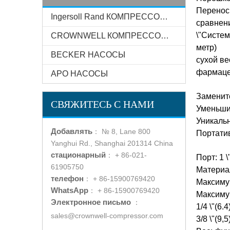
Перенос
Ingersoll Rand КОМПРЕССОР СИСТЕМЫ
сравнен
\"Систем
CROWNWELL КОМПРЕССОР СИСТЕМЫ
метр)
BECKER НАСОСЫ
сухой ве
фармаце
АРО НАСОСЫ
Заменит
СВЯЖИТЕСЬ С НАМИ
Уменьшит
Уникальн
Добавлять
：
№ 8, Lane 800
Портатив
Yanghui Rd., Shanghai 201314 China
стационарный
：
+ 86-021-
Порт: 1 \"
61905750
Материа
телефон
：
+ 86-15900769420
Максимум
WhatsApp
：
+ 86-15900769420
Максимум
Электронное письмо
：
1/4 \"(6
sales@crownwell-compressor.com
3/8 \"(9