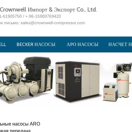
rownwell Импорт & Экспорт Co., Ltd.
1-61905750 / + 86-15900769420
ое письмо:
sales@crownwell-compressor.com
LL
BECKER НАСОСЫ
АРО НАСОСЫ
НАСЧЕТ 
ьные насосы ARO
вая передача