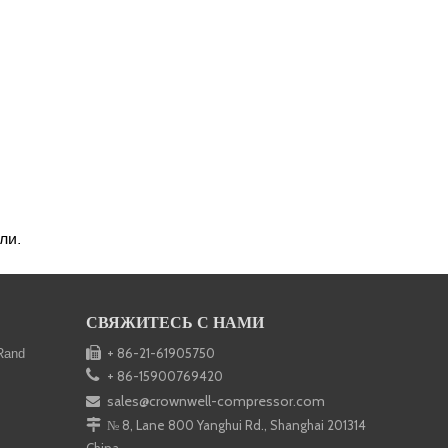
ли.
СВЯЖИТЕСЬ С НАМИ

+ 86-21-61905750
Rand

+ 86-15900769420
sales@crownwell-compressor.com


№ 8, Lane 800 Yanghui Rd., Shanghai 201314