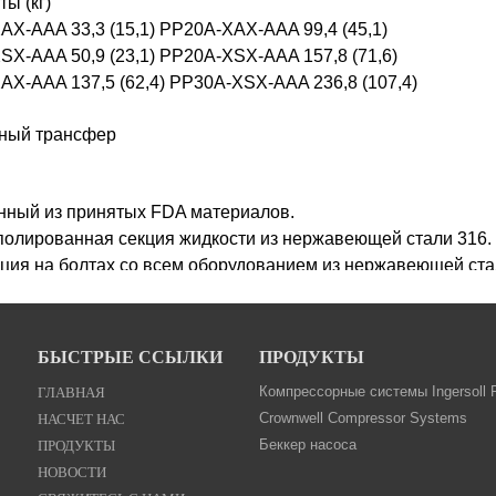
ты (кг)
X-AAA 33,3 (15,1) PP20A-XAX-AAA 99,4 (45,1)
X-AAA 50,9 (23,1) PP20A-XSX-AAA 157,8 (71,6)
X-AAA 137,5 (62,4) PP30A-XSX-AAA 236,8 (107,4)
ный трансфер
нный из принятых FDA материалов.
полированная секция жидкости из нержавеющей стали 316.
ция на болтах со всем оборудованием из нержавеющей ста
жения отлиты в смачиваемые детали.
е области применения:
БЫСТРЫЕ ССЫЛКИ
ПРОДУКТЫ
отка пищевых продуктов
ГЛАВНАЯ
Компрессорные системы Ingersoll 
ка
НАСЧЕТ НАС
Crownwell Compressor Systems
втическая
ПРОДУКТЫ
Беккер насоса
кие добавки
НОВОСТИ
щевой класс)