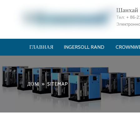
Шанхай C
Тел:
+ 86-2
Электронн
ГЛАВНАЯ
INGERSOLL RAND
CROWNWE
ДОМ
»
SITEMAP