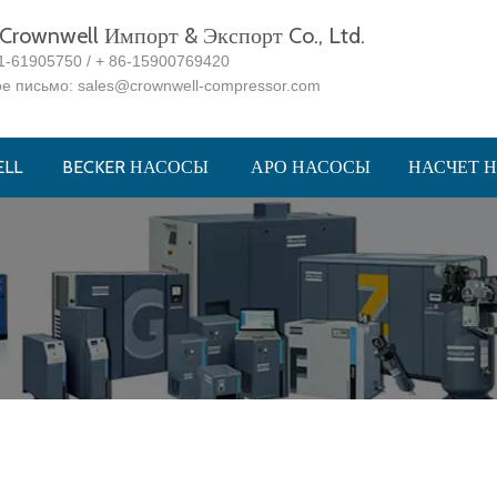
rownwell Импорт & Экспорт Co., Ltd.
1-61905750 / + 86-15900769420
ое письмо:
sales@crownwell-compressor.com
LL
BECKER НАСОСЫ
АРО НАСОСЫ
НАСЧЕТ 