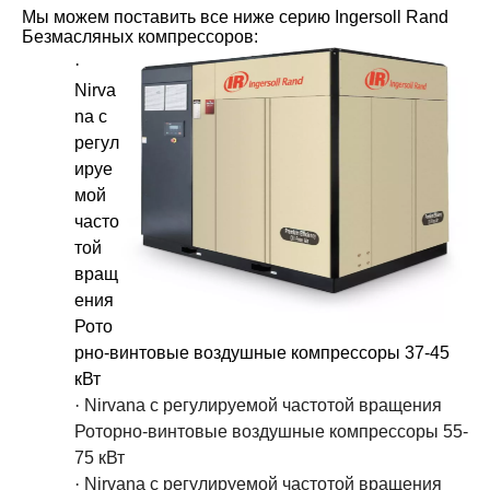
Мы можем поставить все ниже серию Ingersoll Rand
Безмасляных компрессоров:
·
Nirva
na с
регул
ируе
мой
часто
той
вращ
ения
Рото
рно-винтовые воздушные компрессоры 37-45
кВт
·
Nirvana с регулируемой частотой вращения
Роторно-винтовые воздушные компрессоры 55-
75 кВт
·
Nirvana с регулируемой частотой вращения