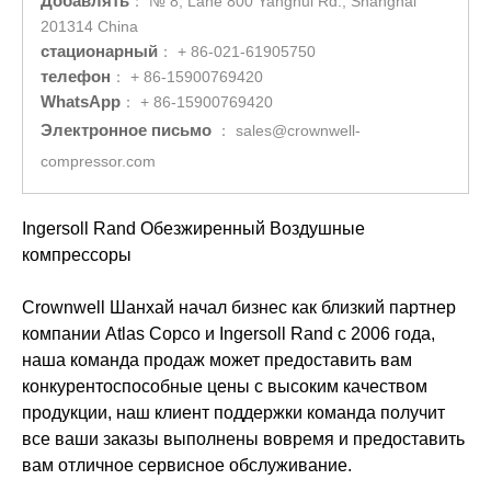
Добавлять
：
№ 8, Lane 800 Yanghui Rd., Shanghai
201314 China
стационарный
：
+ 86-021-61905750
телефон
：
+ 86-15900769420
WhatsApp
：
+ 86-15900769420
Электронное письмо
：
sales@crownwell-
compressor.com
Ingersoll Rand Обезжиренный Воздушные
компрессоры
Crownwell Шанхай начал бизнес как близкий партнер
компании Atlas Copco и Ingersoll Rand с 2006 года,
наша команда продаж может предоставить вам
конкурентоспособные цены с высоким качеством
продукции, наш клиент поддержки команда получит
все ваши заказы выполнены вовремя и предоставить
вам отличное сервисное обслуживание.