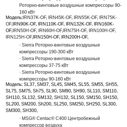
Роторно-винтовые воздушные компрессоры 90-
160 кВт
Модель:
IRN37K-OF, IRN45K-OF, IRN55K-OF, IRN75K-
OF,
IRN90K-OF, IRN110K-OF, IRN132K-OF, IRN160K-
OF,
IRN50H-OF, IRN60H-OF
,
IRN75H-OF, IRN100H-OF,
IRN125H-OF,
IRN150H-OF, IRN200H-OF,
·
Sierra Роторно-винтовые воздушные
компрессоры 190-300 кВт
·
Sierra Роторно-винтовые воздушные
компрессоры 37-75 кВт
·
Sierra Роторно-винтовые воздушные
компрессоры 90-160 кВт
Модель: SL37, SM37, SL45, SM45, SL55, SM55, SH55,
SL75, SM75, Sh75, SL90, SM90, SH90, SL110, SM110,
SH110, SL132, SM132, SH132, SL150, SM150, SH150,
SL200, SM200, Sh200, SL250, SM250, SH250, SL300,
SM300, SH300,
·
MSG® Centac® C400 Центробежный
компрессор воздуха